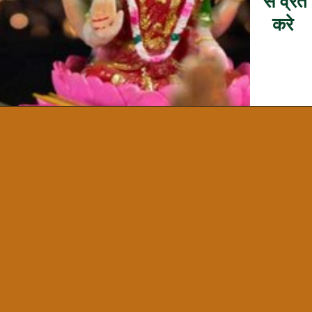
से व्रत
करे