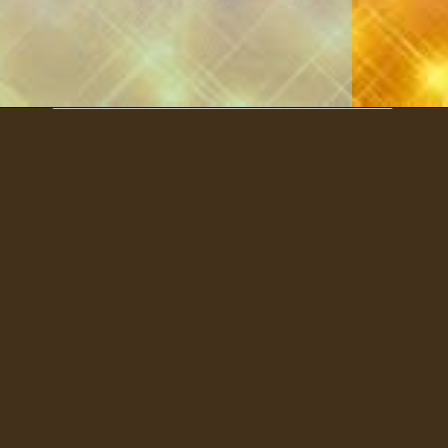
अब नारियल को तोड़ कर भोग लगा देऔर पसद
सब को दे और आप खाये