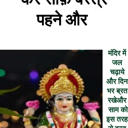
पहने और
मंदिर में
जल
चढ़ाये
और दिन
भर ब्रत
रखेऔर
साम को
इस तरह