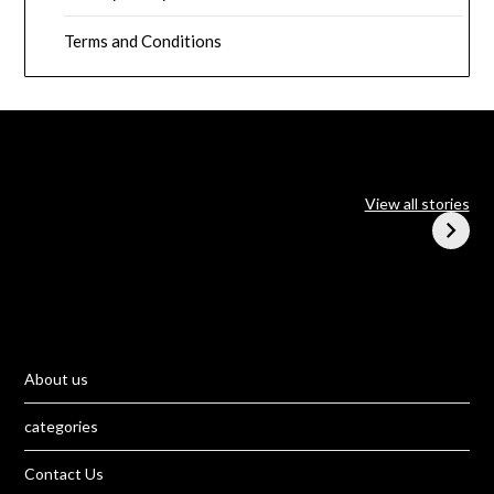
Terms and Conditions
ChatGPT Go एक नया
आइये जानते है iQOO के
और स्मार्ट AI चैट टूल है
Z9 Turbo फोन के बारे में
View all stories
जो आपको पहले से भी तेज़
और आसान अनुभव देता है
About us
categories
Contact Us