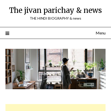
Skip
The jivan parichay & news
to
content
THE HINDI BIOGRAPHY & news
Menu