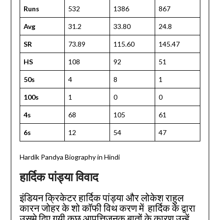
Runs
532
1386
867
Avg
31.2
33.80
24.8
SR
73.89
115.60
145.47
HS
108
92
51
50s
4
8
1
100s
1
0
0
4s
68
105
61
6s
12
54
47
Hardik Pandya Biography in Hindi
हार्दिक पांड्या विवाद
इंडियन क्रिकेटर हार्दिक पांड्या और लोकेश राहुल
कारन जोहर के शो कॉफी विथ करण में हार्दिक के द्वारा
उसमे दिए गयी कुछ आपत्तिजनक बातों के कारण उन्हें