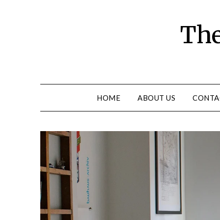
Skip
to
The
content
HOME
ABOUT US
CONTA