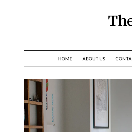
Skip
to
The
content
HOME
ABOUT US
CONTA