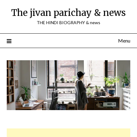
Skip
The jivan parichay & news
to
content
THE HINDI BIOGRAPHY & news
Menu