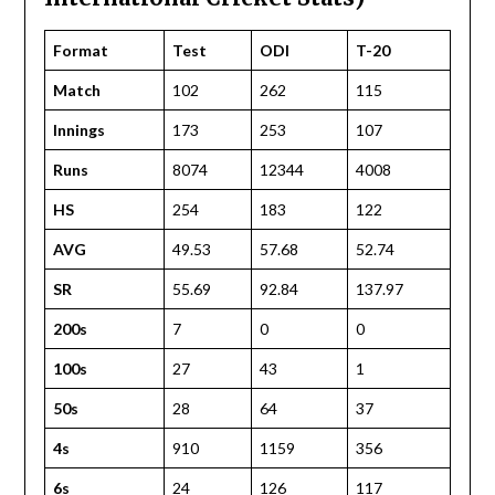
Format
Test
ODI
T-20
Match
102
262
115
Innings
173
253
107
Runs
8074
12344
4008
HS
254
183
122
AVG
49.53
57.68
52.74
SR
55.69
92.84
137.97
200s
7
0
0
100s
27
43
1
50s
28
64
37
4s
910
1159
356
6s
24
126
117